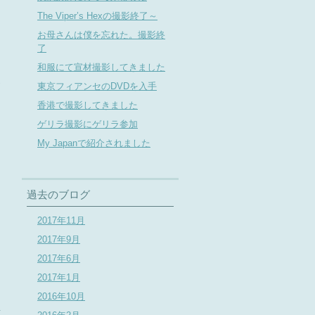
The Viper’s Hexの撮影終了～
お母さんは僕を忘れた。撮影終
了
和服にて宣材撮影してきました
参
東京フィアンセのDVDを入手
香港で撮影してきました
ゲリラ撮影にゲリラ参加
My Japanで紹介されました
過去のブログ
2017年11月
2017年9月
2017年6月
2017年1月
ん
2016年10月
事