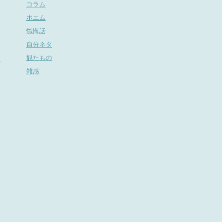
コラム
ポエム
懺悔話
自分ネタ
多
観たもの
だ
雑感
一