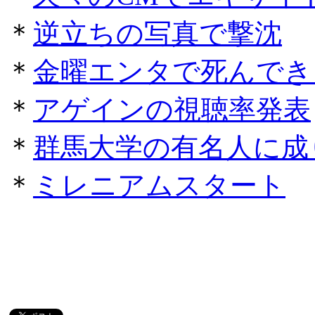
＊
逆立ちの写真で撃沈
＊
金曜エンタで死んでき
＊
アゲインの視聴率発表
＊
群馬大学の有名人に成
＊
ミレニアムスタート