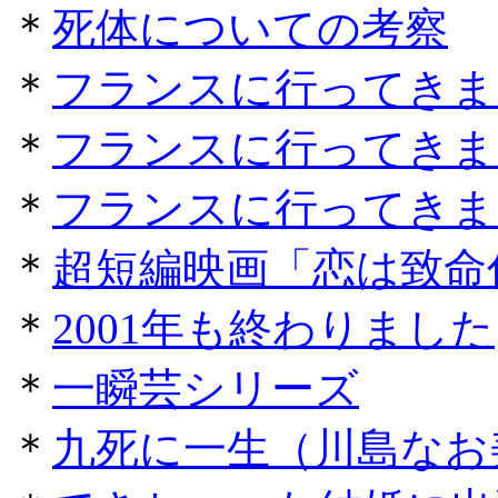
＊
死体についての考察
＊
フランスに行ってきま
＊
フランスに行ってきま
＊
フランスに行ってきま
＊
超短編映画「恋は致命
＊
2001年も終わりました
＊
一瞬芸シリーズ
＊
九死に一生（川島なお