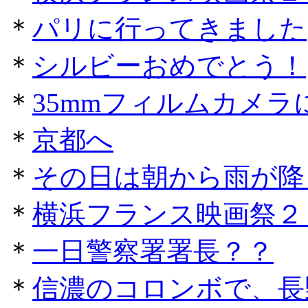
＊
パリに行ってきました
＊
シルビーおめでとう！
＊
35mmフィルムカメ
＊
京都へ
＊
その日は朝から雨が降
＊
横浜フランス映画祭２
＊
一日警察署署長？？
＊
信濃のコロンボで、長