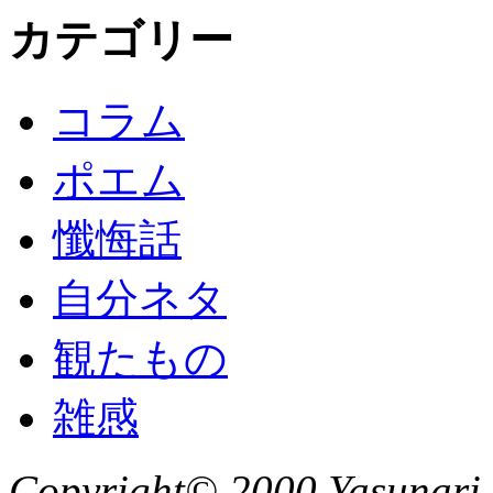
カテゴリー
コラム
ポエム
懺悔話
自分ネタ
観たもの
雑感
Copyright© 2000 Yasunari