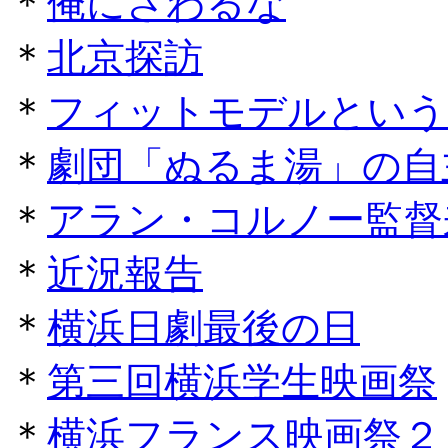
＊
俺にさわるな
＊
北京探訪
＊
フィットモデルという
＊
劇団「ぬるま湯」の自
＊
アラン・コルノー監督
＊
近況報告
＊
横浜日劇最後の日
＊
第三回横浜学生映画祭
＊
横浜フランス映画祭２