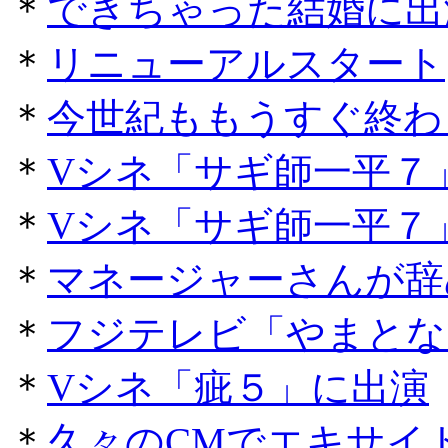
＊
できちゃった結婚に出
＊
リニューアルスタート
＊
今世紀ももうすぐ終わ
＊
Vシネ「サギ師一平７
＊
Vシネ「サギ師一平７
＊
マネージャーさんが辞
＊
フジテレビ「やまとな
＊
Vシネ「疵５」に出演
＊
久々のCMでエキサイ